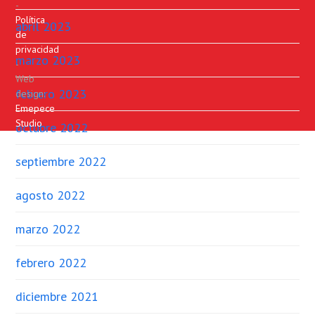
-
Política
abril 2023
de
privacidad
marzo 2023
-
Web
febrero 2023
design:
Emepece
Studio
octubre 2022
septiembre 2022
agosto 2022
marzo 2022
febrero 2022
diciembre 2021