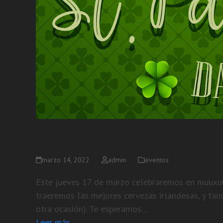
Fiesta St. Patrick
marzo 14, 2022
admin
eventos
Este jueves 17 de marzo celebraremos en muuxubar 
traeremos las mejores cervezas irlandesas, y tam
otra ocasión). Te esperamos…
Leer más