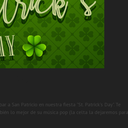
’s Day
a San Patricio en nuestra fiesta "St. Patrick's Day". Te
bién lo mejor de su música pop (la celta la dejaremos par