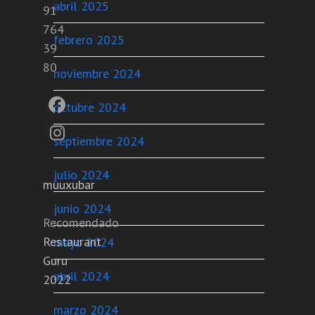
abril 2025
91
764
febrero 2025
39
80
noviembre 2024
octubre 2024
Facebook
Instagram
septiembre 2024
julio 2024
muuxubar
junio 2024
Recomendado
Restaurant
mayo 2024
Guru
a
abril 2024
2022
marzo 2024