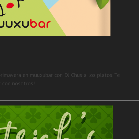
rimavera en muuxubar con DJ Chus a los platos. Te
r con nosotros!