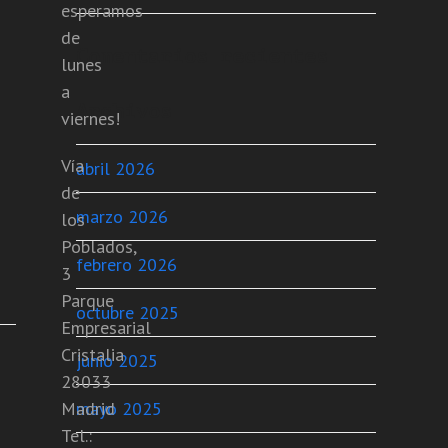
esperamos
de
Comentarios recientes
lunes
a
Archivos
viernes!
Vía
abril 2026
de
marzo 2026
los
Poblados,
febrero 2026
3
Parque
octubre 2025
Empresarial
Cristalia
junio 2025
28033
Madrid
mayo 2025
Tel.: