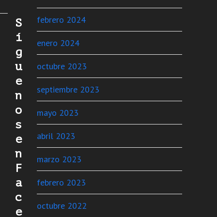
febrero 2024
S
í
enero 2024
g
u
octubre 2023
e
septiembre 2023
n
o
mayo 2023
s
abril 2023
e
n
marzo 2023
F
a
febrero 2023
c
octubre 2022
e