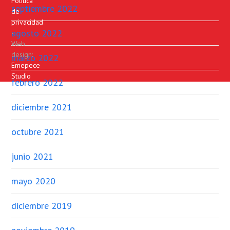
Política
septiembre 2022
de
privacidad
agosto 2022
-
Web
design:
marzo 2022
Emepece
Studio
febrero 2022
diciembre 2021
octubre 2021
junio 2021
mayo 2020
diciembre 2019