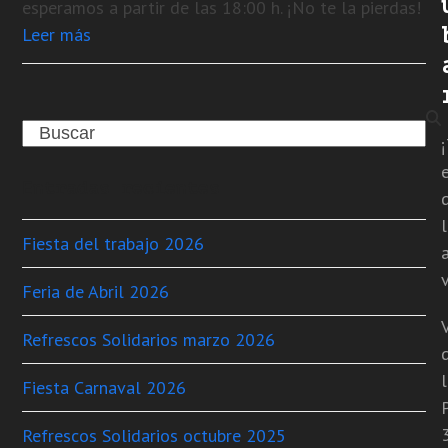
esperamos a partir de las 18:00 h. ¡No te la pierdas!
Leer más
Search
Entradas recientes
Fiesta del trabajo 2026
v
Feria de Abril 2026
Refrescos Solidarios marzo 2026
Fiesta Carnaval 2026
Refrescos Solidarios octubre 2025