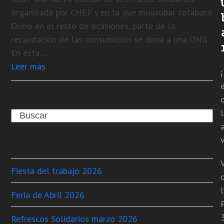
organizada por CHEP y en la que muuxubar colabora.
Como en el resto de ocasiones, parte de la
recaudación de las consumición se dona a una ONG.
En esta…
Leer más
Search
v
Entradas recientes
Fiesta del trabajo 2026
Feria de Abril 2026
Refrescos Solidarios marzo 2026