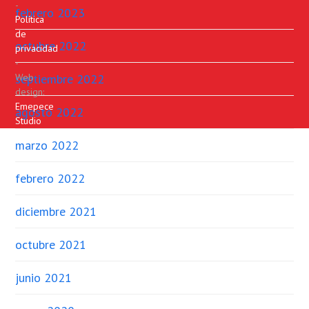
-
febrero 2023
Política
de
octubre 2022
privacidad
-
septiembre 2022
Web
design:
Emepece
agosto 2022
Studio
marzo 2022
febrero 2022
diciembre 2021
octubre 2021
junio 2021