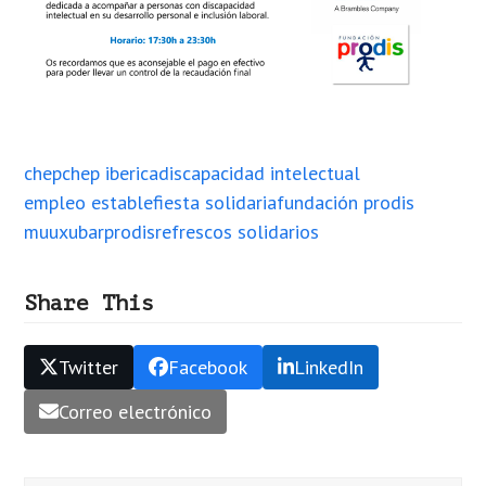
chep
chep iberica
discapacidad intelectual
empleo estable
fiesta solidaria
fundación prodis
muuxubar
prodis
refrescos solidarios
Share This
Twitter
Facebook
LinkedIn
Correo electrónico