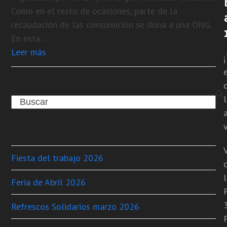
Como en el resto de ocasiones, parte de la
recaudación de las consumición se dona a una ONG.
En esta…
Leer más
Search
v
Entradas recientes
Fiesta del trabajo 2026
Feria de Abril 2026
Refrescos Solidarios marzo 2026