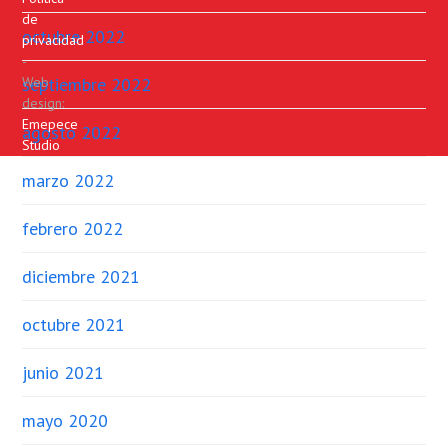
de
octubre 2022
privacidad
-
septiembre 2022
Web
design:
Emepece
agosto 2022
Studio
marzo 2022
febrero 2022
diciembre 2021
octubre 2021
junio 2021
mayo 2020