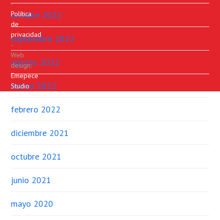
-
octubre 2022
Política
de
privacidad
septiembre 2022
-
Web
agosto 2022
design:
Emepece
marzo 2022
Studio
febrero 2022
diciembre 2021
octubre 2021
junio 2021
mayo 2020