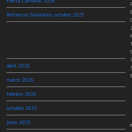
Fiesta Carnaval 2026
Refrescos Solidarios octubre 2025
C
Comentarios recientes
T
Archivos
abril 2026
marzo 2026
febrero 2026
octubre 2025
junio 2025