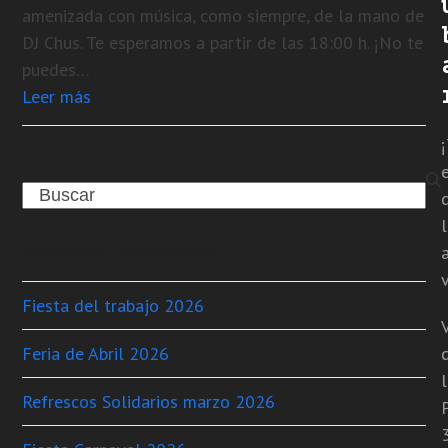
amenizada con música, como siempre, de la mano de
DJ Chus. Te esperamos a partir de las 18:00 h. ¡No te
puedes…
Leer más
Search
Entradas recientes
v
Fiesta del trabajo 2026
Feria de Abril 2026
Refrescos Solidarios marzo 2026