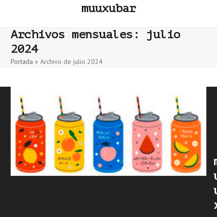
Skip
muuxubar
to
content
Archivos mensuales: julio
2024
Portada
»
Archivo de julio 2024
Refrescos Solidarios
julio 2024