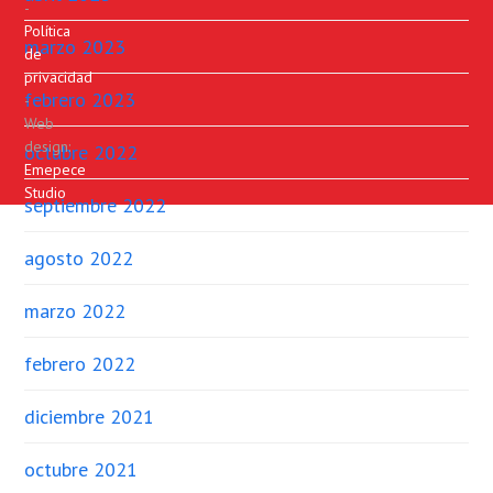
-
Política
marzo 2023
de
privacidad
febrero 2023
-
Web
design:
octubre 2022
Emepece
Studio
septiembre 2022
agosto 2022
marzo 2022
febrero 2022
diciembre 2021
octubre 2021