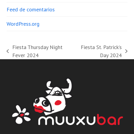
Feed de comentarios
WordPress.org
Fiesta Thursday Night
Fiesta St. Patrick’s
previous
next
Fever 2024
Day 2024
post:
post: