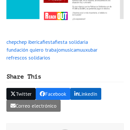
chep
chep iberica
fiesta
fiesta solidaria
fundación quiero trabajo
musica
muuxubar
refrescos solidarios
Share This
Twitter
Facebook
LinkedIn
Correo electrónico