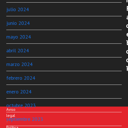
julio 2024
junio 2024
mayo 2024
abril 2024
marzo 2024
febrero 2024
enero 2024
octubre 2023
Aviso
legal
septiembre 2023
-
Política