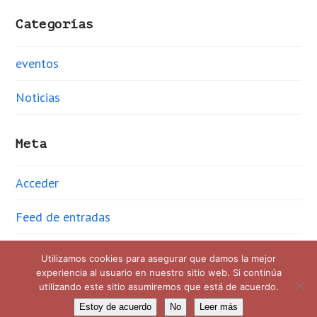
Categorías
eventos
Noticias
Meta
Acceder
Feed de entradas
Feed de comentarios
Utilizamos cookies para asegurar que damos la mejor
experiencia al usuario en nuestro sitio web. Si continúa
WordPress.org
utilizando este sitio asumiremos que está de acuerdo.
Estoy de acuerdo
No
Leer más