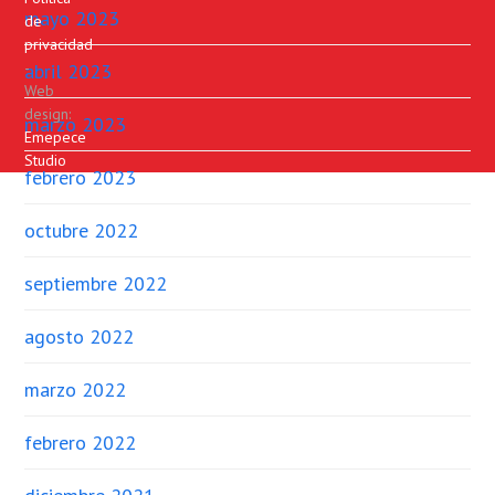
mayo 2023
de
privacidad
-
abril 2023
Web
design:
marzo 2023
Emepece
Studio
febrero 2023
octubre 2022
septiembre 2022
agosto 2022
marzo 2022
febrero 2022