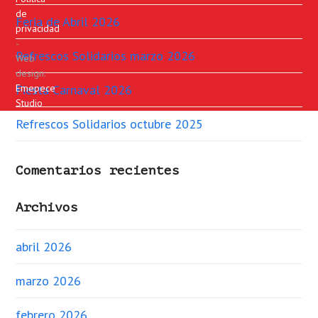
de
Feria de Abril 2026
privacidad
-
Refrescos Solidarios marzo 2026
Web
design:
Emepece
Fiesta Carnaval 2026
Studio
Refrescos Solidarios octubre 2025
Comentarios recientes
Archivos
abril 2026
marzo 2026
febrero 2026