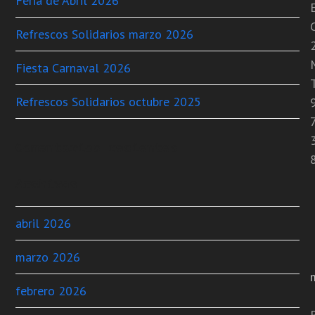
Feria de Abril 2026
C
Refrescos Solidarios marzo 2026
Fiesta Carnaval 2026
T
Refrescos Solidarios octubre 2025
Comentarios recientes
Archivos
abril 2026
marzo 2026
febrero 2026