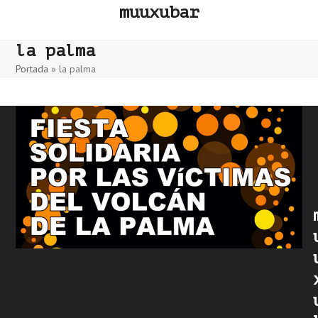
Skip
muuxubar
to
content
la palma
Portada
»
la palma
Fiesta solidaria por La
Palma