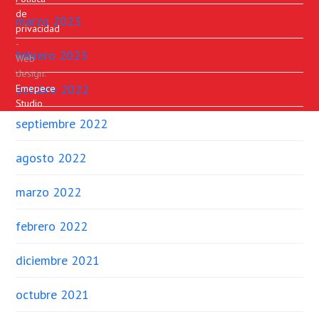
de
marzo 2023
privacidad
-
febrero 2023
Web
design:
octubre 2022
Emepece
Studio
septiembre 2022
agosto 2022
marzo 2022
febrero 2022
diciembre 2021
octubre 2021